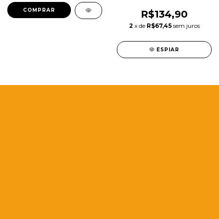
R$134,90
2
x de
R$67,45
sem juros
ESPIAR
Seções do Site
Blog
Catálogo
Educadores
Envio de originais
Início