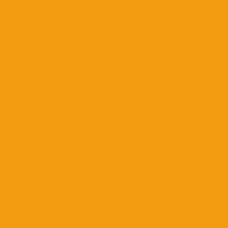
Livro Acessível
Livreiros
Sobre a editora
Política de Entrega dos Pedidos
Política de Trocas e Devoluções
Política de Privacidade
Entre em contato
11 94256-8699
atendimento@editoraperspectiva.com.br
Praça Dom José Gaspar, 134 - Conjunto 111 - República -
São Paulo. CEP - 01047-912